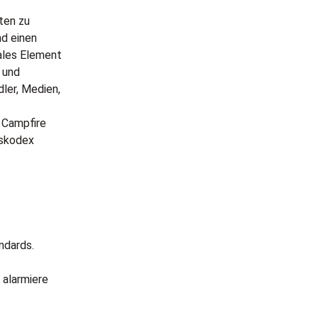
ten zu
nd einen
ales Element
r und
ler, Medien,
 Campfire
nskodex
ndards.
 alarmiere