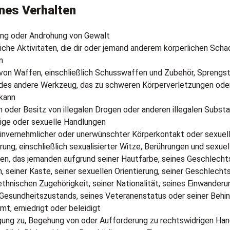
nes Verhalten
ng oder Androhung von Gewalt
iche Aktivitäten, die dir oder jemand anderem körperlichen Sch
n
 von Waffen, einschließlich Schusswaffen und Zubehör, Sprengs
edes andere Werkzeug, das zu schweren Körperverletzungen od
 kann
 oder Besitz von illegalen Drogen oder anderen illegalen Subst
ige oder sexuelle Handlungen
einvernehmlicher oder unerwünschter Körperkontakt oder sexuel
ung, einschließlich sexualisierter Witze, Berührungen und sexue
en, das jemanden aufgrund seiner Hautfarbe, seines Geschlechts
n, seiner Kaste, seiner sexuellen Orientierung, seiner Geschlechts
ethnischen Zugehörigkeit, seiner Nationalität, seines Einwanderu
 Gesundheitszustands, seines Veteranenstatus oder seiner Behi
t, erniedrigt oder beleidigt
gung zu, Begehung von oder Aufforderung zu rechtswidrigen Han