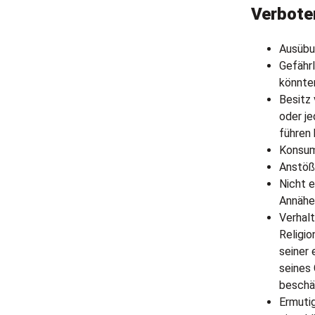
Verbote
Ausübu
Gefährl
könnte
Besitz
oder j
führen
Konsum
Anstöß
Nicht 
Annäher
Verhalt
Religio
seiner 
seines
beschäm
Ermuti