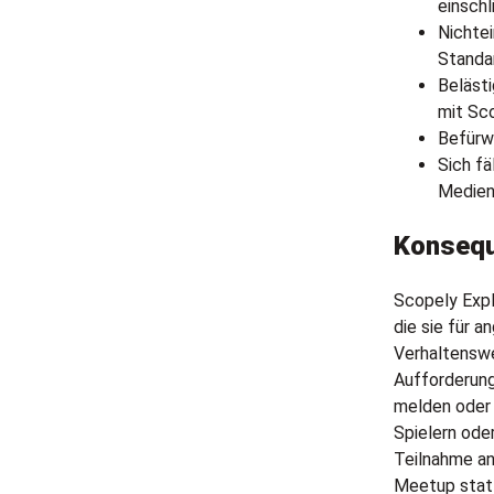
einsch
Nichte
Standa
Beläst
mit Sco
Befürw
Sich fä
Medien
Konseq
Scopely Expl
die sie für 
Verhaltenswe
Aufforderung
melden oder 
Spielern ode
Teilnahme an
Meetup statt