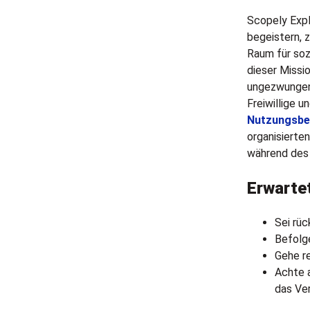
Scopely Expl
begeistern, 
Raum für soz
dieser Missio
ungezwungen 
Freiwillige u
Nutzungsbe
organisierte
während des 
Erwarte
Sei rüc
Befolg
Gehe r
Achte a
das Ve