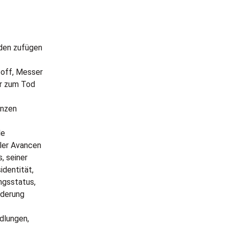
aden zufügen
toff, Messer
er zum Tod
anzen
le
ller Avancen
, seiner
identität,
ngsstatus,
nderung
dlungen,