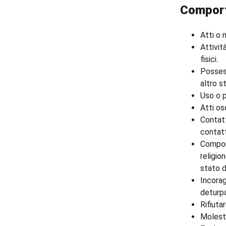
Comport
Atti o 
Attivit
fisici.
Possess
altro s
Uso o p
Atti os
Contatt
contatt
Comport
religio
stato d
Incorag
deturpa
Rifiuta
Molesti