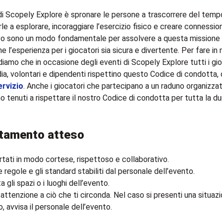
i Scopely Explore è spronare le persone a trascorrere del tempo 
rle a esplorare, incoraggiare l’esercizio fisico e creare connessioni
ivo sono un modo fondamentale per assolvere a questa missione
he l’esperienza per i giocatori sia sicura e divertente. Per fare i
iamo che in occasione degli eventi di Scopely Explore tutti i gio
dia, volontari e dipendenti rispettino questo Codice di condotta, o
ervizio
. Anche i giocatori che partecipano a un raduno organizza
 tenuti a rispettare il nostro Codice di condotta per tutta la du
tamento atteso
ati in modo cortese, rispettoso e collaborativo.
e regole e gli standard stabiliti dal personale dell’evento.
a gli spazi o i luoghi dell’evento.
attenzione a ciò che ti circonda. Nel caso si presenti una situazi
o, avvisa il personale dell’evento.