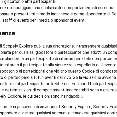
 i giocatori o altri partecipanti.
re o incoraggiare uno qualsiasi dei comportamenti di cui sopra.
onare o presentarsi in modo ingannevole come dipendente di Sc
, staff di eventi per i media o sponsor di eventi.
uenze
di Scopely Explore può, a sua discrezione, intraprendere qualsias
opriata per qualsiasi giocatore o partecipante che adotti un c
a cui chiedere a un partecipante di interrompere tale comportame
giocatore o il partecipante alla sicurezza o espellerlo dall’event
 giocatori o ai partecipanti che violano questo Codice di condot
o di partecipare a futuri eventi dal vivo. Se la violazione avviene
ocatore o al partecipante potrebbe essere impedito di partecipar
 le determinazioni di comportamenti inaccettabili sono a discrez
ely Explore, le cui decisioni sono insindacabili.
ssore è in possesso di un account Scopely Explore, Scopely Explo
 sospendere o vietare qualsiasi account o rimuovere qualsiasi con