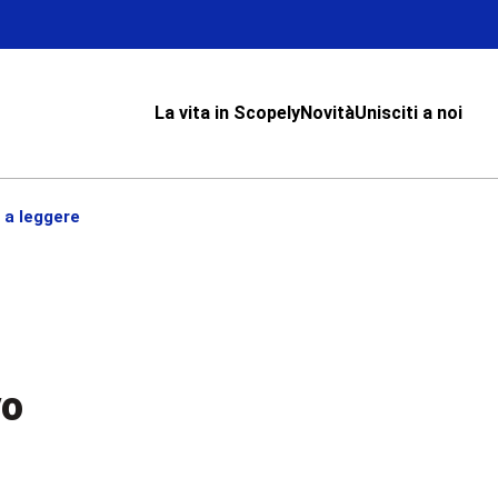
La vita in Scopely
Novità
Unisciti a noi
 a leggere
vo