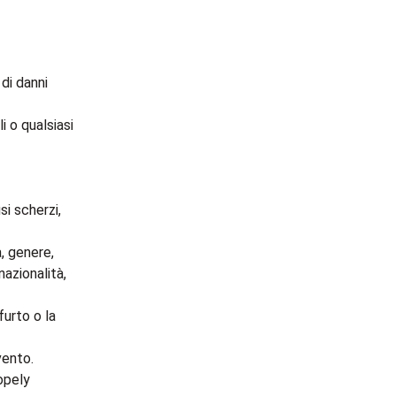
di danni
i o qualsiasi
si scherzi,
, genere,
nazionalità,
furto o la
vento.
opely