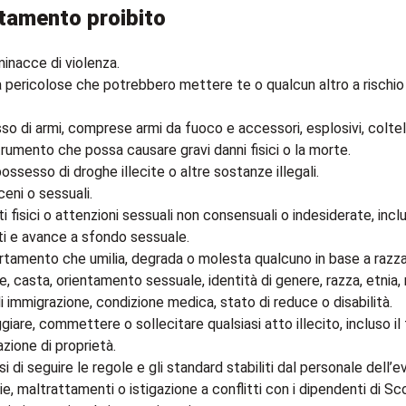
amento proibito
minacce di violenza.
à pericolose che potrebbero mettere te o qualcun altro a rischio 
o di armi, comprese armi da fuoco e accessori, esplosivi, coltell
trumento che possa causare gravi danni fisici o la morte.
ossesso di droghe illecite o altre sostanze illegali.
ceni o sessuali.
i fisici o attenzioni sessuali non consensuali o indesiderate, inclu
i e avance a sfondo sessuale.
amento che umilia, degrada o molesta qualcuno in base a razza
ne, casta, orientamento sessuale, identità di genere, razza, etnia, 
i immigrazione, condizione medica, stato di reduce o disabilità.
giare, commettere o sollecitare qualsiasi atto illecito, incluso il 
zione di proprietà.
rsi di seguire le regole e gli standard stabiliti dal personale dell’e
e, maltrattamenti o istigazione a conflitti con i dipendenti di Sc