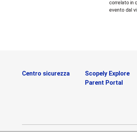
correlato in 
evento dal vi
Centro sicurezza
Scopely Explore
Parent Portal
© 2012-2026 Scopely Explore (fka Niantic)