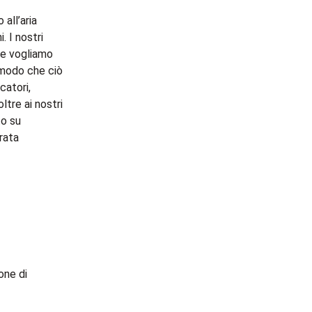
all’aria
. I nostri
 e vogliamo
n modo che ciò
catori,
ltre ai nostri
to su
rata
one di