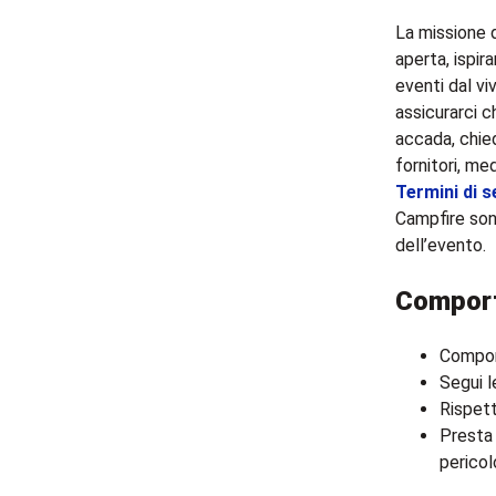
La missione d
aperta, ispira
eventi dal v
assicurarci c
accada, chied
fornitori, me
Termini di s
Campfire sono
dell’evento.
Compor
Comport
Segui l
Rispett
Presta 
pericol