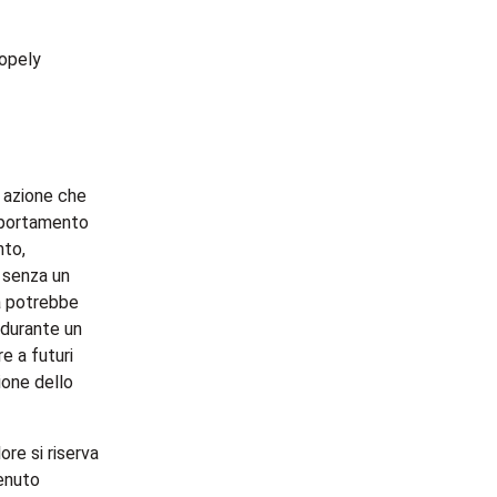
opely
i azione che
omportamento
nto,
o senza un
ta potrebbe
 durante un
e a futuri
ione dello
re si riserva
tenuto