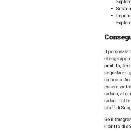
Explore,
Sostene
Impers
Explore
Conseg
Il personale 
ritenga appr
proibito, tr
segnalare il 
rimborso. Ai
essere vietat
raduno, al gi
raduni. Tutte
staff di Scop
Se il trasgre
il diritto di