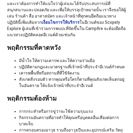
และเราต้องการทำให้แน่ใจว่าผู้เล่นจะได้รับประสบการณ์ที่
สนุกสนานและปลอดภัย และเพื่อให้บรรลุเป้าหมายนั้น เราจึงขอให้ผู้
เล่น ร้านค้า สื่อ อาสาสมัคร และเจ้าหน้าที่ทุกคนยึดถือแนวทาง
ปฏิบัตินี้เพิ่มเติมจาก
เงื่อนไขการให้บริการ
ในอีเวนต์ของ Scopely
Explore ผู้เล่นที่เข้าร่วมการพบปะที่จัดขึ้นใน Campfire จะต้องยึดถือ
แนวทางปฏิบัติตลอดอีเวนต์ด้วยเช่นกัน
พฤติกรรมที่คาดหวัง
มีน้ำใจ ให้ความเคารพ และให้ความร่วมมือ
ปฏิบัติตามกฎและมาตรฐานที่เจ้าหน้าที่ประจำอีเวนต์กำหนด
เคารพพื้นที่หรือสถานที่ที่ใช้จัดงาน
สังเกตสิ่งรอบตัว หากคุณหรือใครก็ตามที่คุณสังเกตเห็นตกอยู่
ในอันตราย ให้แจ้งเจ้าหน้าที่ประจำอีเวนต์
พฤติกรรมต้องห้าม
การกระทำหรือการขู่ว่าจะใช้ความรุนแรง
กิจกรรมอันตรายที่อาจทำให้คุณหรือบุคคลอื่นเสี่ยงต่อการ
บาดเจ็บ
การครอบครองอาวุธ รวมถึงอาวุธปืนและอุปกรณ์เสริม วัตถุ