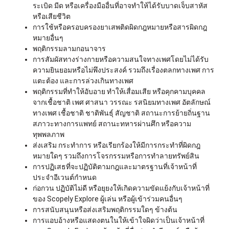
ระเบิด มีด หรือเครื่องมืออื่นที่อาจทำให้ได้รับบาดเจ็บสาหัส
หรือเสียชีวิต
การใช้หรือครอบครองยาเสพติดผิดกฎหมายหรือสารผิดกฎ
หมายอื่นๆ
พฤติกรรมลามกอนาจาร
การสัมผัสทางร่างกายหรือความสนใจทางเพศโดยไม่ได้รับ
ความยินยอมหรือไม่พึงประสงค์ รวมถึงเรื่องตลกทางเพศ การ
แตะต้อง และการล่วงเกินทางเพศ
พฤติกรรมที่ทำให้อับอาย ทำให้เสื่อมเสีย หรือคุกคามบุคคล
จากเชื้อชาติ เพศ ศาสนา วรรณะ รสนิยมทางเพศ อัตลักษณ์
ทางเพศ เชื้อชาติ ชาติพันธุ์ สัญชาติ สถานะการย้ายถิ่นฐาน
สภาวะทางการแพทย์ สถานะทหารผ่านศึก หรือความ
ทุพพลภาพ
ส่งเสริม กระทำการ หรือเรียกร้องให้มีการกระทำที่ผิดกฎ
หมายใดๆ รวมถึงการโจรกรรมหรือการทำลายทรัพย์สิน
การปฏิเสธที่จะปฏิบัติตามกฎและมาตรฐานที่เจ้าหน้าที่
ประจำอีเวนต์กำหนด
ก่อกวน ปฏิบัติไม่ดี หรือยุยงให้เกิดความขัดแย้งกับเจ้าหน้าที่
ของ Scopely Explore ผู้เล่น หรือผู้เข้าร่วมคนอื่นๆ
การสนับสนุนหรือส่งเสริมพฤติกรรมใดๆ ข้างต้น
การแอบอ้างหรือแสดงตนในให้เข้าใจผิดว่าเป็นเจ้าหน้าที่