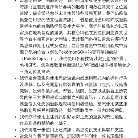
當您使用我們的服務時，我們將蒐集並使用您的裝置位置
資訊（且若您選擇為所參與的服務中開啟在背景中之位置
追蹤，儘管當時您並未直接與該些服務互動，我們仍將蒐
集並使用您的裝置位置資訊），包括使用應用程式或遊戲
過程中您的移動路徑與發生之事件。我們的服務包含以玩
家所在地為基礎的遊戲，其核心特色在於提供與您真實世
界位置中相互連結之體驗，因此我們必須知道您在哪裡以
為您操作應用程式及遊戲，並計畫遊戲中或應用程式中資
源分配的位置（例如PokémonGO中的寶可夢補給站
（PokéStops））。我們使用各種技術以識別您的位置，
包括GPS、您為獲取服務而連結之WiFi熱點及手機基地台之
三角定位測量法。
我們還會蒐集與使用您於遊戲內或應用程式內的操作行為
及成就，以及有關您行動裝置的某些資訊（包括：設備辨
識碼、設備作業系統、型號、組態、設定以及裝置上所安
裝的第三方應用程式或軟體之相關資訊），以為您運作服
務並個人化您的遊戲過程與使用者體驗。當您使用某些服
務將您與帳戶相關聯時，我們還將產生一個內部帳戶ID。
我們亦將使用上述資訊以顯示鄰近您的遊戲內贊助地點，
作為您遊戲體驗的一部分。
我們將進一步使用上述資訊，為您提供技術與客戶支援。
當您於向我們購買商品、訂閱我們的刊物、報名現場活