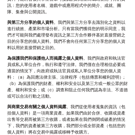
訊：您的使用者名稱、遊戲中或應用程式中的簡介、成就、團
隊、集會與公開資訊。
與第三方分享的個人資料
。我們與第三方分享去識別化之資料以
進行績效、產業和市場分析。只有當我們獲得您的明示同意，我
們才可能與我們處理發布資訊之第三方合作夥伴基於直接營銷之
目的分享您的個人資料。我們不會向任何第三方分享您的個人資
料以用於直接營銷之目的。
為保護我們和保護他人而揭露之個人資料
。我們與政府和執法官
員或私人單位合作，執行和遵守法律。我們僅在合理相信必要或
適當的情況下，向政府或執法官員或私人單位分享您的個人資
料：（a）為回應法律主張、法律程序（包括傳票和權利證明）;
（b）為保護我們的財產、權利和安全以及第三方或一般公眾的財
產、權利和安全；或（c）調查和阻止任何我們認為非法、不道德
或可以合法行動之活動。
與商業交易有關之個人資料揭露
。我們從使用者蒐集的資訊（包
括個人資料）是一項商業資產。如果我們由於合併、收購或資產
出售等交易而被第三方收購，或者如果在我們倒閉或破產的情況
下，我們的資產被第三方收購，我們部分或全部資產（包括您的
個人資料）將在交易中揭露或移轉予收購方。