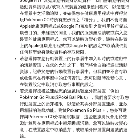
Google Fit）以蒐集您的健身活動資料：我們會將您的健身
活動資料讀取及/或寫入您裝置的健康應用程式，以便進行
在背景中之活動追蹤，並確保您在健康應用程式中獲得於
玩Pokémon GO時所有您步行之「積分」。我們不會將自
Apple健康應用程式或Google Fit蒐集到之資料用於行銷或
廣告目的。未經您的同意，我們的服務無法讀取或寫入您
裝置的健康應用程式。您可以隨時改變心意，隨時在裝置
上的Apple健康應用程式或Google Fit的設定中取消我們對
任何類型健身活動資料的存取權限。
若您選擇在您行動裝置上的行事曆中加入即時的或遊戲中
的活動資訊，在您的允許之下，我們將會自動把這些活動
資訊，記載於您的行動裝置行事曆中。但我們並不會存取
或收集您在行事曆中的任何資訊。您可以隨時改變心意，
在裝置設定中取消存取您行事曆的設定。
若您選擇授權並連結您的遊戲帳號至外部裝置（例如
Pokémon Go Plus或Poké Ball Plus），我們會要求存取您
行動裝置上的藍芽權限，以便於其與外部裝置連線，並啟
用相關的遊戲功能。對於Pokémon Go Plus +，您亦可選
擇與Pokémon GO分享睡眠數據，這些數據將只會用於獎
勵計算與在應用程式中顯示睡眠活動。您可以隨時改變心
意，在裝置設定中取消藍芽，或取消外部裝置與遊戲的連
線。