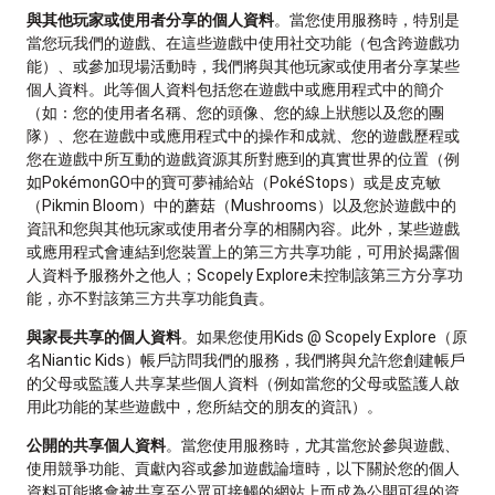
與其他玩家或使用者分享的個人資料
。當您使用服務時，特別是
當您玩我們的遊戲、在這些遊戲中使用社交功能（包含跨遊戲功
能）、或參加現場活動時，我們將與其他玩家或使用者分享某些
個人資料。此等個人資料包括您在遊戲中或應用程式中的簡介
（如：您的使用者名稱、您的頭像、您的線上狀態以及您的團
隊）、您在遊戲中或應用程式中的操作和成就、您的遊戲歷程或
您在遊戲中所互動的遊戲資源其所對應到的真實世界的位置（例
如PokémonGO中的寶可夢補給站（PokéStops）或是皮克敏
（Pikmin Bloom）中的蘑菇（Mushrooms）以及您於遊戲中的
資訊和您與其他玩家或使用者分享的相關內容。此外，某些遊戲
或應用程式會連結到您裝置上的第三方共享功能，可用於揭露個
人資料予服務外之他人；Scopely Explore未控制該第三方分享功
能，亦不對該第三方共享功能負責。
與家長共享的個人資料
。如果您使用Kids @ Scopely Explore（原
名Niantic Kids）帳戶訪問我們的服務，我們將與允許您創建帳戶
的父母或監護人共享某些個人資料（例如當您的父母或監護人啟
用此功能的某些遊戲中，您所結交的朋友的資訊）。
公開的共享個人資料
。當您使用服務時，尤其當您於參與遊戲、
使用競爭功能、貢獻內容或參加遊戲論壇時，以下關於您的個人
資料可能將會被共享至公眾可接觸的網站上而成為公開可得的資