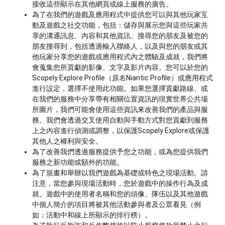
接收這些顯示在其他網頁或線上服務的廣告。
為了在我們的遊戲及應用程式中提供您可以與其他玩家互
動及遊戲之社交功能，包括：儲存與展示您與這些玩家共
享的溝通訊息、內容和其他資訊、搜尋您的朋友及被您的
朋友搜尋到，包括透過輸入聯絡人，以及與您的朋友或其
他玩家分享您的遊戲或應用程式內之體驗及成就，我們將
會蒐集您所貢獻的影像、文字及影片內容。您可以於您的
Scopely Explore Profile（原名Niantic Profile）或應用程式
進行設定，選擇不使用此功能。如果您選擇貢獻路線、或
在我們的服務中分享帶有相關位置資訊的現實世界公共場
所圖片，我們可能會使用這些資訊來改善我們的產品與服
務。我們會透過交叉使用自動與手動方式對您貢獻到服務
上之內容進行偵測或調整，以保護Scopely Explore或保護
其他人之權利與安全。
為了改善我們透過服務提供予您之功能，或為您提供我們
服務之新功能或額外的功能。
為了規畫和舉辦以我們遊戲為基礎或特色之現場活動。請
注意，當您參與現場活動時，您於遊戲中的操作行為及成
就、遊戲中的使用者名稱和您的頭像、隊伍以及其他遊戲
中個人簡介的項目將被其他活動參與者及公眾看見（例
如：活動中和線上所顯示的排行榜）。