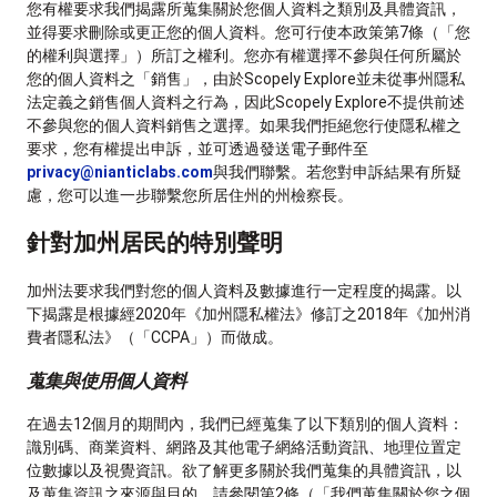
您有權要求我們揭露所蒐集關於您個人資料之類別及具體資訊，
並得要求刪除或更正您的個人資料。您可行使本政策第7條（「您
的權利與選擇」）所訂之權利。您亦有權選擇不參與任何所屬於
您的個人資料之「銷售」，由於Scopely Explore並未從事州隱私
法定義之銷售個人資料之行為，因此Scopely Explore不提供前述
不參與您的個人資料銷售之選擇。如果我們拒絕您行使隱私權之
要求，您有權提出申訴，並可透過發送電子郵件至
privacy@nianticlabs.com
與我們聯繫。若您對申訴結果有所疑
慮，您可以進一步聯繫您所居住州的州檢察長。
針對加州居民的特別聲明
加州法要求我們對您的個人資料及數據進行一定程度的揭露。以
下揭露是根據經2020年《加州隱私權法》修訂之2018年《加州消
費者隱私法》（「CCPA」）而做成。
蒐集與使用個人資料
在過去12個月的期間內，我們已經蒐集了以下類別的個人資料：
識別碼、商業資料、網路及其他電子網絡活動資訊、地理位置定
位數據以及視覺資訊。欲了解更多關於我們蒐集的具體資訊，以
及蒐集資訊之來源與目的，請參閱第2條（「我們蒐集關於您之個