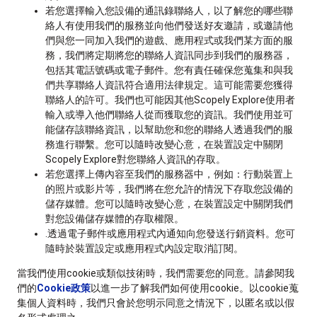
若您選擇輸入您設備的通訊錄聯絡人，以了解您的哪些聯
絡人有使用我們的服務並向他們發送好友邀請，或邀請他
們與您一同加入我們的遊戲、應用程式或我們某方面的服
務，我們將定期將您的聯絡人資訊同步到我們的服務器，
包括其電話號碼或電子郵件。您有責任確保您蒐集和與我
們共享聯絡人資訊符合適用法律規定。這可能需要您獲得
聯絡人的許可。我們也可能因其他Scopely Explore使用者
輸入或導入他們聯絡人從而獲取您的資訊。我們使用並可
能儲存該聯絡資訊，以幫助您和您的聯絡人透過我們的服
務進行聯繫。您可以隨時改變心意，在裝置設定中關閉
Scopely Explore對您聯絡人資訊的存取。
若您選擇上傳內容至我們的服務器中，例如：行動裝置上
的照片或影片等，我們將在您允許的情況下存取您設備的
儲存媒體。您可以隨時改變心意，在裝置設定中關閉我們
對您設備儲存媒體的存取權限。
.透過電子郵件或應用程式內通知向您發送行銷資料。您可
隨時於裝置設定或應用程式內設定取消訂閱。
當我們使用cookie或類似技術時，我們需要您的同意。請參閱我
們的
Cookie政策
以進一步了解我們如何使用cookie。以cookie蒐
集個人資料時，我們只會於您明示同意之情況下，以匿名或以假