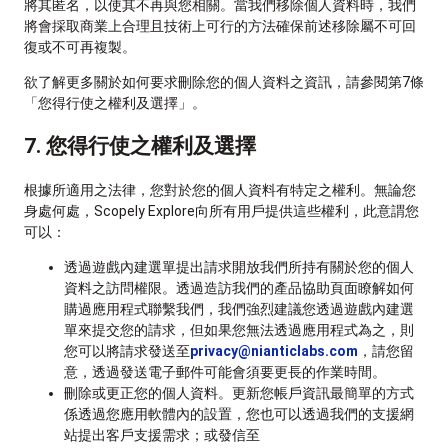
將其匿名，以使其不再與您相關。當我們移除個人資料時，我們
將會採取商業上合理且技術上可行的方法確保前述移除屬不可回
復或不可再複製。
欲了解更多關於如何要求刪除您的個人資料之資訊，請參閱第7條
「您得行使之權利及選擇」。
7. 您得行使之權利及選擇
根據所適用之法律，您對於您的個人資料有特定之權利。無論您
身處何處，Scopely Explore向所有用戶提供這些權利，此意謂您
可以：
透過遊戲內建選單提出請求開放我們所持有關於您的個人
資料之訪問權限。透過造訪我們的產品協助頁面瞭解如何
購過應用程式聯繫我們，我們強烈建議您透過遊戲內建選
單來提交您的請求，但如果您無法透過應用程式為之，則
您可以將請求發送至
privacy@nianticlabs.com
，請您留
意，透過發送電子郵件可能會須要更長的作業時間。
刪除或更正您的個人資料。更新您帳戶資訊最簡單的方式
係透過您應用軟體內的設置，您也可以透過我們的支援網
站提出客戶支援需求；或發信至