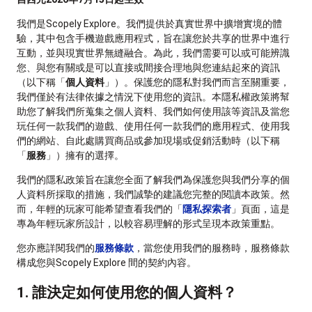
我們是Scopely Explore。我們提供於真實世界中擴增實境的體
驗，其中包含手機遊戲應用程式，旨在讓您於共享的世界中進行
互動，並與現實世界無縫融合。為此，我們需要可以或可能辨識
您、與您有關或是可以直接或間接合理地與您連結起來的資訊
（以下稱「
個人資料
」）。保護您的隱私對我們而言至關重要，
我們僅於有法律依據之情況下使用您的資訊。本隱私權政策將幫
助您了解我們所蒐集之個人資料、我們如何使用該等資訊及當您
玩任何一款我們的遊戲、使用任何一款我們的應用程式、使用我
們的網站、自此處購買商品或參加現場或促銷活動時（以下稱
「
服務
」）擁有的選擇。
我們的隱私政策旨在讓您全面了解我們為保護您與我們分享的個
人資料所採取的措施，我們誠摯的建議您完整的閱讀本政策。然
而，年輕的玩家可能希望查看我們的「
隱私探索者
」頁面，這是
專為年輕玩家所設計，以較容易理解的形式呈現本政策重點。
您亦應詳閱我們的
服務條款
，當您使用我們的服務時，服務條款
構成您與Scopely Explore 間的契約內容。
1. 誰決定如何使用您的個人資料？