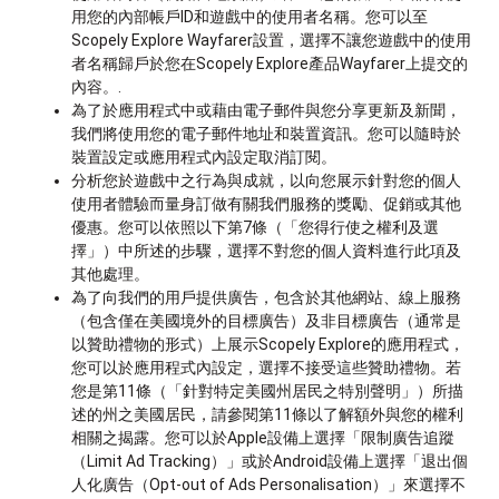
用您的內部帳戶ID和遊戲中的使用者名稱。您可以至
Scopely Explore Wayfarer設置，選擇不讓您遊戲中的使用
者名稱歸戶於您在Scopely Explore產品Wayfarer上提交的
內容。.
為了於應用程式中或藉由電子郵件與您分享更新及新聞，
我們將使用您的電子郵件地址和裝置資訊。您可以隨時於
裝置設定或應用程式內設定取消訂閱。
分析您於遊戲中之行為與成就，以向您展示針對您的個人
使用者體驗而量身訂做有關我們服務的獎勵、促銷或其他
優惠。您可以依照以下第7條（「您得行使之權利及選
擇」）中所述的步驟，選擇不對您的個人資料進行此項及
其他處理。
為了向我們的用戶提供廣告，包含於其他網站、線上服務
（包含僅在美國境外的目標廣告）及非目標廣告（通常是
以贊助禮物的形式）上展示Scopely Explore的應用程式，
您可以於應用程式內設定，選擇不接受這些贊助禮物。若
您是第11條（「針對特定美國州居民之特別聲明」）所描
述的州之美國居民，請參閱第11條以了解額外與您的權利
相關之揭露。您可以於Apple設備上選擇「限制廣告追蹤
（Limit Ad Tracking）」或於Android設備上選擇「退出個
人化廣告（Opt-out of Ads Personalisation）」來選擇不