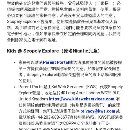
對於的確允許兒童們參與的服務，父母或監護人（「家長」）必
須提供經過驗證的同意。對於兒童個人資料的蒐集、使用、揭露
必須要有可認證的家長同意，若是沒有父母或監護人的同意，
Scopely Explore不會蒐集、使用或是揭露任何兒童基本個人資
料。為了取得前述之家長同意，我們可能會要求兒童提供家長的
電子郵件地址，但如果家長未在所定的合理時間內同意，我們將
會刪除家長之電子郵件地址。
Kids @ Scopely Explore（原名Niantic兒童）
家長可以透過
Parent Portal
或透過服務提供的其他被授權
第三方提供商提供並驗證家長的同意。如果需要家長同意
者，Scopely Explore建議家長監督兒童的線上活動和服務
的使用。
Parent Portal是由Kid Web Services（KWS）代表Scopely
Explore營運，地址位於40 Long Acre, London WC2E 9LG,
United Kingdom
https://www.kidswebservices.com
. 有
任何關於他們對使用者資訊（特別是家長的資訊）的處理
方式的疑問，您可以透過電子郵件
privacy@kws.com
或
電話號碼+44-203-668-6677直接聯繫KWS。KWS已經過美
國聯邦貿易委員會認可之COPPA安全港計畫（FTC-
Approved COPPA Safe Harbor Program）下名為kidSAFE