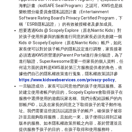
海豹計畫（kidSAFE Seal Program）之認可。KWS也是娛
樂軟體分級委員會隱私認證計畫（Entertainment
Software Rating Board’s Privacy Certified Program，下
稱「ESRB隱私認證」）的有效被授權者及參加成員。
想要透過Kids @ Scopely Explore（原名Niantic Kids）對
於孩子使用所參與的服務進行同意的家長必須先創建一個
Kids ＠ Scopely Explore（原名Niantic Kids）帳戶，如此
家長便可以對於孩子帳戶的隱私設定進行調整，家長接著
必須透過KWS所營運的Parent Portal進行身分驗證，為了
進行驗證，SuperAwesome需要一些家長的個人資料，任
何這方面的資料是KWS基於第三方服務提供者的角色，依
據他們自己的隱私權政策進行蒐集，隱私權政策請詳參
https://www.kidswebservices.com/privacy-policy
。
一旦驗證成功，家長可以同意他們的孩子使用該服務。基
於建立使用者帳戶的目的，Scopely Explore會取得孩子在
服務中選擇使用的遊戲玩家名稱、我們分配給該帳戶的內
部帳戶ID，以及在家長的同意之下取得孩子的電子郵件地
址。我們需要這些資訊以認證孩子的帳戶，確保孩子被容
許並且能夠取得服務，且如此一來，孩子便得以得到正確
版本的服務。如本隱私權政策所載之內容，基於營運並且
提供服務予孩子的目的，在孩子取得和使用服務時，