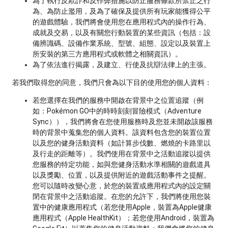
為了執行反欺詐和反作弊措施以防止服務條款所禁止之行
為、為防止濫用，及為了確保及提供所有玩家能獲得公平
的遊戲體驗，我們將會使用您在應用程式內的操作行為、
成就及交易，以及有關您行動裝置的某些資訊（包括：設
備辨識碼、設備作業系統、型號、組態、設定以及裝置上
所安裝的第三方應用程式或軟體之相關資訊）。
為了依法進行揭露，及建立、行使及抗辯法律上的主張。
若我們取得您的同意，我們只會為以下目的使用您的個人資料：
若您選擇在我們的服務中開啟在背景中之位置追蹤（例
如：Pokémon GO中的時時刻刻冒險模式（Adventure
Sync）），我們將會在您使用服務時及您並未開啟該服務
時的背景中蒐集您的個人資料。該資料包含您的裝置位置
以及您的健身活動資料（如計算步伐數、燃燒的卡路里以
及行走的距離等）。我們使用在背景中之活動追蹤以提供
您服務的特定功能，如與您健身活動水準相關的遊戲道具
以及獎勵、位置，以及提供附近的遊戲活動事件之提醒。
您可以隨時改變心意，於您的裝置或應用程式內的設定關
閉在背景中之活動追蹤。在您的允許下，我們將使用您裝
置中的健康應用程式（若您使用Apple，裝置為Apple健康
應用程式（Apple HealthKit）；若您使用Android，裝置為