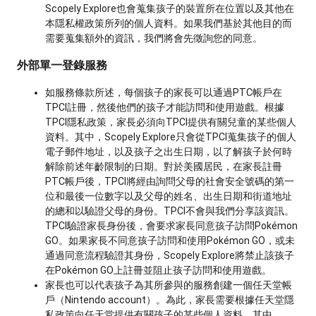
Scopely Explore也會蒐集孩子的裝置所在位置以及其他在
本隱私權政策所列的個人資料。如果我們基於其他目的而
需要蒐集額外的資訊，我們將會先徵詢您的同意。
外部單一登錄服務
如服務條款所述，每個孩子的家長可以通過PTC帳戶在
TPCI註冊，然後他們的孩子才能訪問和使用遊戲。根據
TPCI隱私政策，家長必須向TPCI提供有關兒童的某些個人
資料。其中，Scopely Explore只會從TPCI蒐集孩子的個人
電子郵件地址，以及孩子之出生日期，以了解孩子於何時
解除前述年齡限制的日期。對於美國居民，在家長註冊
PTC帳戶後，TPCI將經由詢問父母的社會安全號碼的第一
位和最後一位數字以及父母的姓名、出生日期和街道地址
的總和以驗證父母的身份。TPCI不會與我們分享該資訊。
TPCI驗證家長身份後，會要求家長同意孩子訪問Pokémon
GO。如果家長不同意孩子訪問和使用Pokémon GO，或未
通過同意流程驗證其身份，Scopely Explore將禁止該孩子
在Pokémon GO上註冊並阻止孩子訪問和使用遊戲。
家長也可以代表孩子為其所參與的服務創建一個任天堂帳
戶（Nintendo account）。為此，家長需要根據任天堂隱
私政策向任天堂提供有關孩子的某些個人資料。其中，