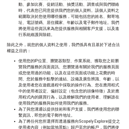
動、參加比賽、促銷活動、抽獎活動、調查或與我們聯絡
時，代表您已同意提供我們您的個人資料。該個人資料之
範圍取決於您使用哪些服務，可能包括您的姓名、郵寄地
址、電話號碼、居住國家、年齡以及電子郵件地址。我們
將使用這些資訊來為您提供服務與相關客戶支援，以及進
行系統維護與除錯。
除此之外，就您的個人資料之使用，我們係具有且基於下述合法
權益之目的：
使用您的IP位置、瀏覽器類型、作業系統、獲取您之前瀏
覽我們服務的頁面資訊、您瀏覽過有關於我們的服務頁面
或您使用過的功能，以及在這些頁面或功能上花費的時
間、您於服務中點擊的連結、設備及廣告辨識、年齡，以
及使用者您在遊戲過程中採取的操作行為、您在應用程式
中的使用者設定、偏好設定（包含您的頭像特徵）及於應
用程式內的購買行為，以及瞭解我們的使用者、理解誰在
使用我們的服務與如何使用我們的服務。
為了與您溝通以提供技術和客戶支援，我們將使用您的聯
繫資訊，即您的電子郵件地址。
為了將任何您所選擇而透過服務向Scopely Explore提交之
使用者內容（例如當地景點）歸戶至您的帳戶，我們將使