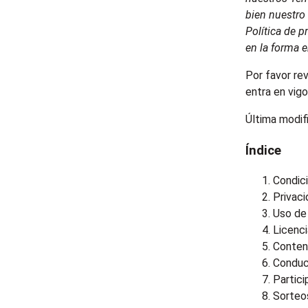
bien nuestro
Política de p
en la forma 
Por favor re
entra en vigo
Última modifi
Índice
Condic
Privac
Uso de 
Licenci
Conten
Conduc
Partic
Sorteos