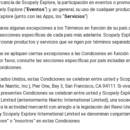
rcancía de Scopely Explore, la participación en eventos o prom
ely Explore (“
Eventos
“) y, en general, su uso de cualquier produc
plore (junto con las Apps, los “
Servicios
“).
arse algunas excepciones a los Términos en función de su país d
 secciones específicas de cada país más adelante. Scopely Exp
cionar productos y servicios que se rigen por términos separado
ue se apliquen ciertas excepciones a las Condiciones en función 
or favor, consulte las secciones específicas por país incluidas en
Condiciones.
stados Unidos, estas Condiciones se celebran entre usted y Scope
e Niantic, Inc.), Pier One, Bay 3, San Francisco, CA 94111. Si viv
as presentes Condiciones se celebran entre usted y Scopely Expl
 Limited (anteriormente Niantic International Limited), una socie
ra la actividad mercantil con arreglo a la legislación del Reino U
. y Scopely Explore International Limited se denominan conjunt
ore” o “nosotros” en estas Condiciones.