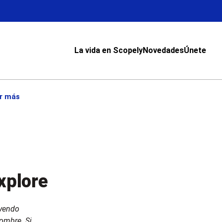
La vida en Scopely
Novedades
Únete
r más
xplore
uyendo
nombre. Si