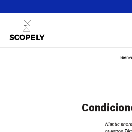
Bienv
Condicion
Niantic ahor
nuestros Térm