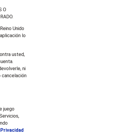
S O
URADO.
l Reino Unido
aplicación lo
ontra usted,
cuenta.
evolverle, ni
 o cancelación
e juego
Servicios,
ando
 Privacidad