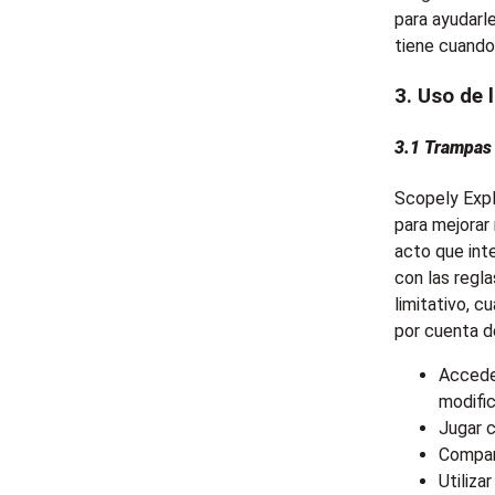
para ayudarl
tiene cuando 
3. Uso de 
3.1 Trampas
Scopely Exp
para mejorar
acto que int
con las regla
limitativo, 
por cuenta d
Acceder
modific
Jugar c
Compar
Utiliza