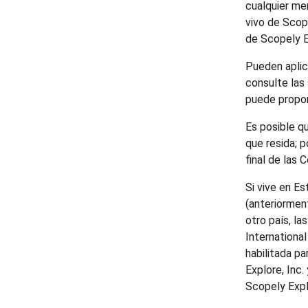
cualquier me
vivo de Scop
de Scopely Ex
Pueden aplic
consulte las
puede propor
Es posible q
que resida; p
final de las 
Si vive en E
(anteriorment
otro país, l
International
habilitada pa
Explore, Inc
Scopely Expl