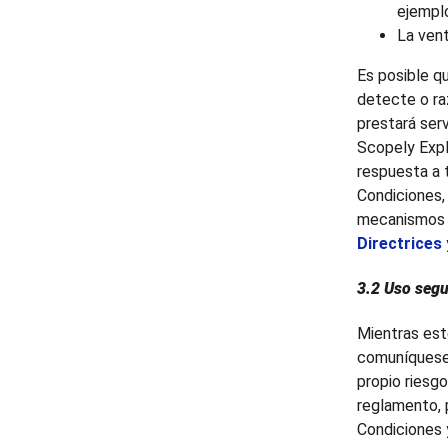
ejemplo
La vent
Es posible q
detecte o r
prestará ser
Scopely Expl
respuesta a 
Condiciones, 
mecanismos d
Directrices
3.2 Uso segu
Mientras est
comuníquese 
propio riesgo
reglamento, 
Condiciones y