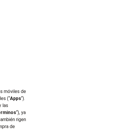
as móviles de
es (“
Apps
“).
 las
érminos
“), ya
también rigen
ompra de