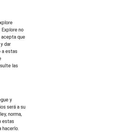
xplore
 Explore no
d acepta que
y dar
 a estas
e
sulte las
egue y
os será a su
 ley, norma,
n estas
a hacerlo.