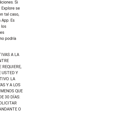
iciones. Si
y Explore se
n tal caso,
a App. Es
 los
nes
 no podría
IVAS A LA
NTRE
 REQUIERE,
 USTED Y
IVO. LA
AS Y A LOS
A MENOS QUE
E 30 DÍAS:
OLICITAR
MANDANTE O