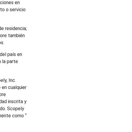
ociones en
to o servicio
e residencia;
lore también
s.
del país en
 la parte
ly, Inc.
e en cualquier
ore
dad inscrita y
nido. Scopely
amente como “