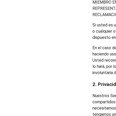
MIEMBRO EN
REPRESENTA
RECLAMACIO
Si usted es 
o cualquier o
dispuesto en 
En el caso d
haciendo uso
Usted recono
lo hará, por 
involuntaria 
2. Privaci
Nuestros Ser
compartidos 
necesitamos 
tengamos un 