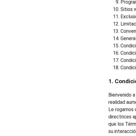
Progra
Sitios 
Exclusi
Limitac
Conveni
Genera
Condici
Condici
Condici
Condici
1. Condic
Bienvenido a
realidad aum
Le rogamos q
directrices a
que los Térm
su interacci