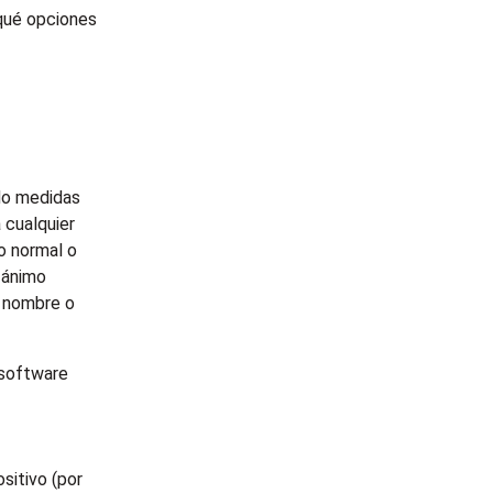
 qué opciones
do medidas
 cualquier
o normal o
n ánimo
o nombre o
 software
ositivo (por