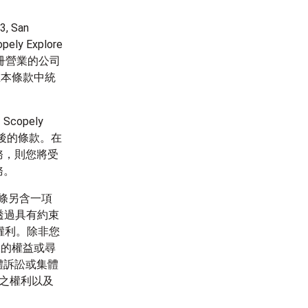
, San
y Explore
律註冊營業的公司
ited在本條款中統
opely
改後的條款。在
務，則您將受
務。
3條另含一項
透過具有約束
權利。除非您
您的權益或尋
體訴訟或集體
之權利以及