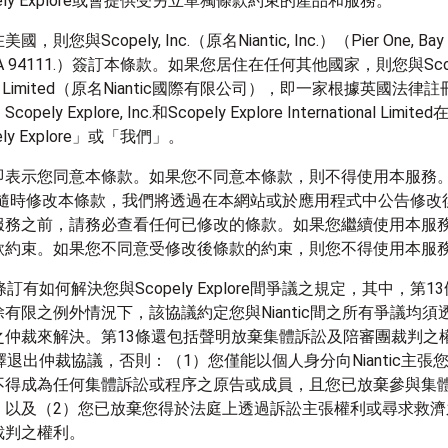
ely Explore或會提供受另立單獨條款約束的產品和服務。
則您與Scopely, Inc.（原名Niantic, Inc.）（Pier One, Bay 3
o, CA 94111.）簽訂本條款。如果您居住在任何其他國家，則您與Scopel
tional Limited（原名Niantic國際有限公司），即一家根據英國法
ely Explore, Inc.和Scopely Explore International Lim
ly Explore」或「我們」。
表示您同意本條款。如果您不同意本條款，則不得使用本服務。Sc
e可以隨時修改本條款，我們將透過在本網站或於應用程式中公告修
服務之前，請務必查看任何已修改的條款。如果您繼續使用本服
款約束。如果您不同意受修改後條款的約束，則您不得使用本服
訂有如何解決您與Scopely Explore間爭議之規定，其中，第1
有限之例外情況下，該協議約定您與Niantic間之所有爭議均須
之仲裁來解決。第13條還包括聲明放棄集體訴訟及陪審團裁判之
擇退出仲裁協議，否則：（1）您僅能以個人身分向Niantic主張
不得成為任何集體訴訟或程序之原告或成員，且您已放棄參與集
；以及（2）您已放棄您得於法庭上透過訴訟主張權利或尋求救濟
裁判之權利。