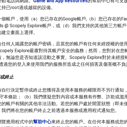
行動電話與網路。
Game and App Resources
的幫助中心有可支
持已root過或越獄的設備。
個帳戶，使用（a）您已存在的Google帳戶;（b）您已存在的Face
ds @ Scopely Explore帳戶，或（d）我們支持的其他第三方
的建立畫面上選擇。
向任何人揭露您的帳戶密碼，且當您的帳戶有任何未經授權的使
copely Explore嚴肅對待其帳戶安全的義務；然而，您對於在
，無論您是否知道該活動之事實。Scopely Explore對於未經
或透過您的登入來使用我們的服務所造成之任何損害及傷害概不負
停或終止
時自行決定暫停或終止您獲得及使用本服務的權限而不另行通知
遵守本條款；（b）我們懷疑您對內容或本服務有作弊、詐欺或濫
您的帳戶有關的其他非法活動。若您的帳戶處於閒置狀態（即未
，我們將在您的帳戶終止之前透過本服務或應用程式通知您。
瀏覽應用程式中的
幫助中心
來終止您的帳戶。在任何本服務或您