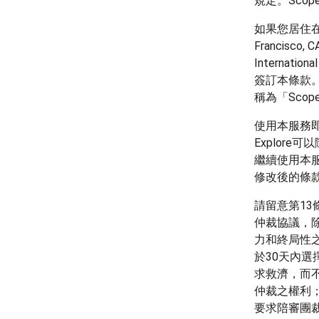
規定。Scop
如果您居住在美國，
Francisc
Interna
簽訂本條款。Scop
稱為「Scope
使用本服務即
Explor
繼續使用本
修改後的條
請留意第13條
仲裁協議，除
力和終局性
於30天內選
求救濟，而
仲裁之權利
要求陪審團