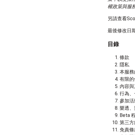
權政策與服
另請查看Scop
最後修改日期
目錄
條款
隱私
本服務
有限的
內容與
行為、
參加活
樂透、
Beta 
第三方
免責條