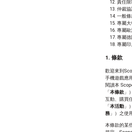
責任限
仲裁協
一般條
專屬大
專屬歐
專屬德
專屬印
1. 條款
歡迎來到Sco
手機遊戲應
閱讀本 Sco
「
本條款
」
互動、購買任何
「
本活動
」）
務
」）之使
本條款的某