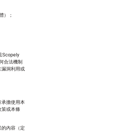
體）；
copely
用任何合法機制
在漏洞利用或
行承擔使用本
政策或本條
業的內容（定