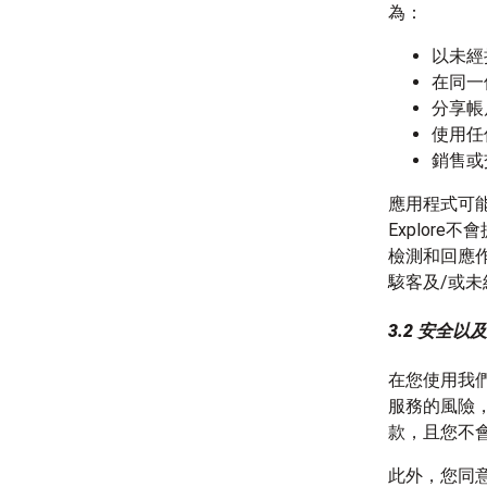
為：
以未經
在同一
分享帳
使用任
銷售或
應用程式可能無
Explore
檢測和回應
駭客及/或
3.2 安全以
在您使用我
服務的風險
款，且您不
此外，您同