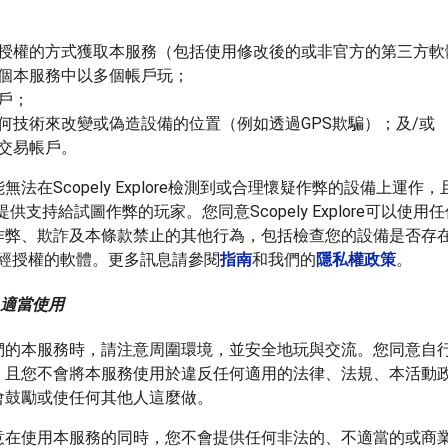
授權的方式獲取本服務（包括使用修改後的或非官方的第三方軟
個本服務中以多個帳戶玩；
戶；
何技術來改變或偽造設備的位置（例如透過GPS欺騙）；及/或
交易帳戶。
法在Scopely Explore檢測到或合理懷疑作弊的設備上運作，且S
不會提供支持給試圖作弊的玩家。您同意Scopely Explore可以使
作弊、欺詐及本條款禁止的其他行為，包括檢查您的設備是否存
未經授權的軟體。更多訊息請參閱
指南
和我們的
隱私權政策
。
及適當使用
們的本服務時，請注意周圍環境，並安全地玩與交流。您同意自
，且您不會將本服務使用於違反任何適用的法律、法規、本活動
會鼓勵或使任何其他人這麼做。
意在使用本服務的同時，您不會提供任何非法的、不適當的或商