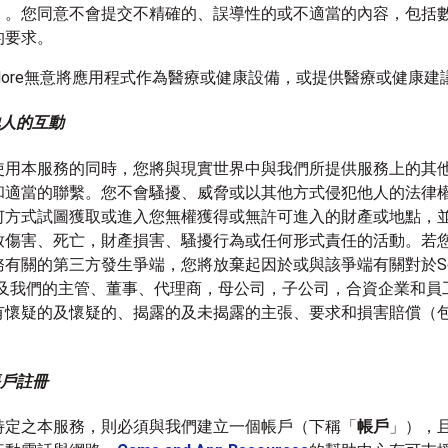
）。您同意不會提交不精確的、誤導性的或不適當的內容，包括
的要求。
y Explore無意將應用程式作為醫療或健康設備，或提供醫療或健康建
他人的互動
使用本服務的同時，您將與現實世界中與我們所提供服務上的其
和適當的聯繫。您不會騷擾、威脅或以其他方式侵犯他人的法律
何方式試圖獲取或進入您無權獲得或無許可進入的財產或地點，
致傷害、死亡，財產損害、騷擾行為或任何形式責任的活動。若
有關的第三方發生爭端，您將放棄起因於或與該爭端有關對於Sco
e（以及我們的主管、董事、代理商，母公司，子公司，合資企業和
有懷疑的及懷疑的、揭露的及未揭露的主張、要求和損害賠償（
。
帳戶註冊
特定之本服務，則必須與我們建立一個帳戶（下稱「
帳戶
」），