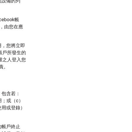
援設備的列
book帳
帳戶，由您在應
用，您將立即
您帳戶所發生的
授權之人登入您
責。
，包含若：
用；或（c）
使用或登錄）
的帳戶終止