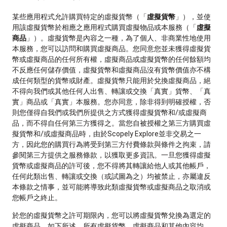
某些應用程式允許購買特定的虛擬貨幣（「
虛擬貨幣
」），並使
用該虛擬貨幣於相應之應用程式購買虛擬物品或本服務（「
虛擬
商品
」）。虛擬貨幣是內容之一種，為了個人、非商業性地使用
本服務，您可以訪問和購買虛擬商品。您同意您並未獲得虛擬貨
幣或虛擬商品的任何所有權，虛擬商品或虛擬貨幣的任何餘額均
不反應任何儲存價值，虛擬貨幣和虛擬商品沒有貨幣價值亦不構
成任何類型的貨幣或財產。虛擬貨幣只能用於兌換虛擬商品，絕
不得向我們或其他任何人出售、轉讓或交換「真實」貨幣、「真
實」商品或「真實」本服務。您亦同意，除非得到明確授權，否
則您僅得自我們或我們所提供之方式獲得虛擬貨幣和/或虛擬商
品，而不得自任何第三方獲得之。當您自被授權之第三方購買虛
擬貨幣和/或虛擬商品時，由於Scopely Explore並非交易之一
方，因此您的購買行為將受到第三方付費條款與條件之拘束，請
參閱第三方提供之服務條款，以獲取更多資訊。一旦您獲得虛擬
貨幣或虛擬商品的許可後，您不得將其轉讓給他人或其他帳戶，
任何此類出售、轉讓或交換（或試圖為之）均被禁止，亦屬違反
本條款之情事，並可能將導致此類虛擬貨幣或虛擬商品之取消或
您帳戶之終止。
於您的虛擬貨幣之許可期限內，您可以將虛擬貨幣兌換為選定的
虛擬商品。如下所述，所有虛擬貨幣、虛擬商品和其他內容均