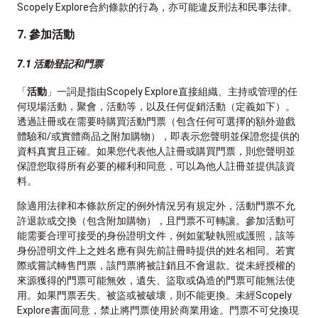
Scopely Explore合約條款的行為，亦可能違反刑法和民事法律。
7. 參加活動
7.1 活動登記和門票
「
活動
」一詞是指由Scopely Explore直接組織、主持或管理的任
何現場活動，聚會，活動等，以及任何促銷活動（定義如下）。
透過註冊或在需要時購買活動門票（包含任何可選擇的額外遊戲
體驗和/或實體商品之附加購物），即表示您聲明並保證您提供的
資料真實且正確。如果您代表他人註冊或購買門票，則您聲明並
保證您取得所有必要的權利和同意，可以為他人註冊並提供該資
料。
除適用法律和本條款所定的例外情況另有規定外，活動門票不允
許退款或交換（包含附加購物），且門票不可轉讓。參加活動可
能需要合理可接受的身份證明文件，例如駕駛執照或護照，該等
身份證明文件上之姓名應有與先前註冊時提供的姓名相同。若實
際或嘗試轉售門票，該門票將被註銷且不會退款。從未經授權的
來源獲得的門票可能無效，遺失、盜取或偽造的門票可能無法使
用。如果門票丟失、被盜或被破壞，則不能更換。未經Scopely
Explore書面同意，禁止將門票使用於商業用途。門票不可兌換現