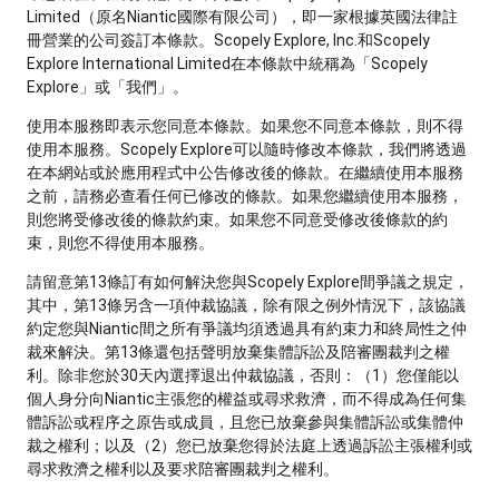
Limited（原名Niantic國際有限公司），即一家根據英國法律註
冊營業的公司簽訂本條款。Scopely Explore, Inc.和Scopely
Explore International Limited在本條款中統稱為「Scopely
Explore」或「我們」。
使用本服務即表示您同意本條款。如果您不同意本條款，則不得
使用本服務。Scopely Explore可以隨時修改本條款，我們將透過
在本網站或於應用程式中公告修改後的條款。在繼續使用本服務
之前，請務必查看任何已修改的條款。如果您繼續使用本服務，
則您將受修改後的條款約束。如果您不同意受修改後條款的約
束，則您不得使用本服務。
請留意第13條訂有如何解決您與Scopely Explore間爭議之規定，
其中，第13條另含一項仲裁協議，除有限之例外情況下，該協議
約定您與Niantic間之所有爭議均須透過具有約束力和終局性之仲
裁來解決。第13條還包括聲明放棄集體訴訟及陪審團裁判之權
利。除非您於30天內選擇退出仲裁協議，否則：（1）您僅能以
個人身分向Niantic主張您的權益或尋求救濟，而不得成為任何集
體訴訟或程序之原告或成員，且您已放棄參與集體訴訟或集體仲
裁之權利；以及（2）您已放棄您得於法庭上透過訴訟主張權利或
尋求救濟之權利以及要求陪審團裁判之權利。