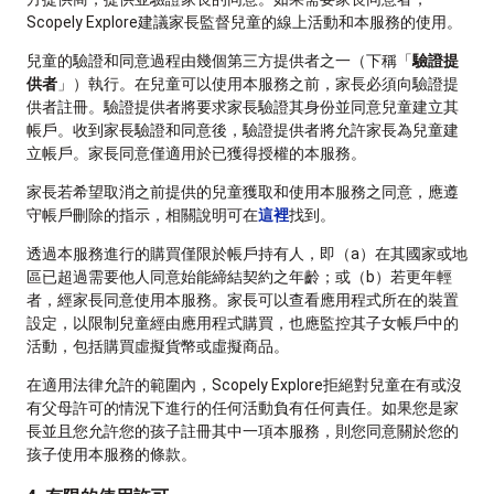
Scopely Explore建議家長監督兒童的線上活動和本服務的使用。
兒童的驗證和同意過程由幾個第三方提供者之一（下稱「
驗證提
供者
」）執行。在兒童可以使用本服務之前，家長必須向驗證提
供者註冊。驗證提供者將要求家長驗證其身份並同意兒童建立其
帳戶。收到家長驗證和同意後，驗證提供者將允許家長為兒童建
立帳戶。家長同意僅適用於已獲得授權的本服務。
家長若希望取消之前提供的兒童獲取和使用本服務之同意，應遵
守帳戶刪除的指示，相關說明可在
這裡
找到。
透過本服務進行的購買僅限於帳戶持有人，即（a）在其國家或地
區已超過需要他人同意始能締結契約之年齡；或（b）若更年輕
者，經家長同意使用本服務。家長可以查看應用程式所在的裝置
設定，以限制兒童經由應用程式購買，也應監控其子女帳戶中的
活動，包括購買虛擬貨幣或虛擬商品。
在適用法律允許的範圍內，Scopely Explore拒絕對兒童在有或沒
有父母許可的情況下進行的任何活動負有任何責任。如果您是家
長並且您允許您的孩子註冊其中一項本服務，則您同意關於您的
孩子使用本服務的條款。