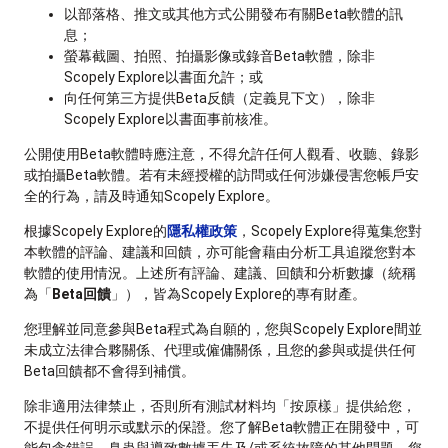
以部落格、推文或其他方式公開發布有關Beta軟體的訊
息；
螢幕截圖、拍照、拍攝影像或錄音Beta軟體，除非
Scopely Explore以書面允許；或
向任何第三方提供Beta反饋（定義見下文），除非
Scopely Explore以書面事前核准。
公開使用Beta軟體時應注意，不得允許任何人觀看、收聽、錄影
或拍攝Beta軟體。若有未經授權的訪問或任何涉嫌侵害您帳戶安
全的行為，請及時通知Scopely Explore。
根據Scopely Explore的
隱私權政策
，Scopely Explore得蒐集您對
本軟體的評論、建議和回饋，亦可能會藉由分析工具追蹤您對本
軟體的使用情況。上述所有評論、建議、回饋和分析數據（統稱
為「
Beta回饋
」），皆為Scopely Explore的專有財產。
您理解並同意參與Beta程式為自願的，您與Scopely Explore間並
未成立法律合夥關係、代理或僱傭關係，且您的參與或提供任何
Beta回饋都不會得到補償。
除非適用法律禁止，否則所有測試材料均「按原樣」提供給您，
不提供任何明示或默示的保證。您了解Beta軟體正在開發中，可
能包含錯誤、臭蟲與導致數據丟失及/或系統故障的其他問題，您