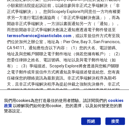
小額索賠法院提起訴訟前，以誠信參與非正式之爭端解決（「非
正式爭端解決」）。您與Scopely Explore均同意任一方均有權要
求另一方進行電話會議協商（「非正式爭端解決會議」），而為
開啟非正式爭端解決，一方須以書面通知另一方（「通知」），
而您欲開啟非正式爭端解決會議之通知應透過電子郵件發送至
termsofservice@nianticlabs.com
，或以常規信件方式寄至我
們位於加州之辦公室，地址為：Pier One, Bay 3 , San Francisco,
CA 94111。通知應包含以下內容：（1）您的大名、電話號碼、
地址及與您帳戶關聯之電子郵件地址（倘若您擁有帳戶）；（2）
您委任律師之姓名、電話號碼、地址以及與電子郵件地址（如
有）；（3）爭端描述。Scopely Explore將會透過與您帳戶關聯
之電子郵件或常規信件方式將通知及爭端描述發送給您。您有責
任確保您的聯絡資訊為最新資訊。非正式爭端解決程序為期45
天，且非正式爭端解決程序為提起仲裁之強制先決條件。非正式
爭端解決應個別處理，即使是由同一或同一組律師事務所於相類
案件代理多位用戶，除非所有當事人均同意，否則任一方提起爭
我們用cookies為您打造最佳的使用者體驗。請詳閱我們的
cookies
端時，均應單獨舉行會議。如果您係由律師代理，您的律師可以
政策
以瞭解我們如何使用cookie、您的選擇，以及如何變更您的瀏
參加會議，但您亦須親自參與會議。於當事人參與非正式爭端解
覽器設定。
決之期間，時效與任何申請費用之期限均應中止。
拒絕
接受
13.3 放棄陪審團裁判