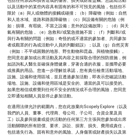
包括任何原因和損害造成的傷害、損失或財產盜竊。您認知活動
以及活動中的某些內容具有固有的和不可預見的風險，包括但不
限於（a）與人或物體的接觸或碰撞；（b）障礙物（例如：自然
和人造水域、道路和路面障礙物；（c）與設備有關的危險（例
如：損壞、有瑕疵、不當之設備；意外的設備故障）；（d）與天
氣有關的危險，（e）急救和/或緊急措施不當；（f）判斷和/或
與行為有關的問題（例如：奇怪的或不適當的參加者、共同參加
者或觀眾的行為或活動中人員的判斷錯誤）；以及（g）自然災害
（例如：不平或困難的地形、野生動物和昆蟲、與植物接觸）。
您同意在參加或出席活動及其內容之前採取合理的預防措施，例
如諮詢私人醫生並確保身體健康，穿著合適的衣服，並攜帶必要
或推薦的用品。您進一步理解並承認，您有責任檢查活動場地、
設施、設備和使用區域，並且透過參加活動，即表示您確認活動
場地、設施、設備和使用區域是安全的、適當的及可以接受的。
如果您相信或察覺到任何不安全的情況或不合理的風險，您同意
立即通知相關人員並停止參加活動。
在適用法律允許的範圍內，您在此放棄向Scopely Explore（以及
我們的人員、董事、代理商、母公司、子公司、合資企業及員
工）以及參與規畫或提供活動的任何第三方主張與您參加或出席
活動關聯的所有賠償、要求、訴訟、損害、損失、費用或責任，
包括過失行為、固有和意外的風險、人身傷害或財產損失以及第