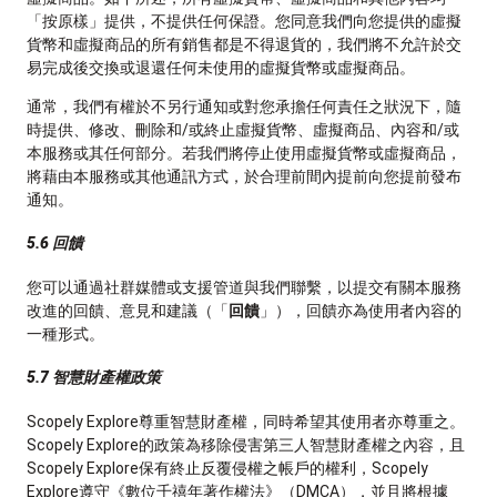
「按原樣」提供，不提供任何保證。您同意我們向您提供的虛擬
貨幣和虛擬商品的所有銷售都是不得退貨的，我們將不允許於交
易完成後交換或退還任何未使用的虛擬貨幣或虛擬商品。
通常，我們有權於不另行通知或對您承擔任何責任之狀況下，隨
時提供、修改、刪除和/或終止虛擬貨幣、虛擬商品、內容和/或
本服務或其任何部分。若我們將停止使用虛擬貨幣或虛擬商品，
將藉由本服務或其他通訊方式，於合理前間內提前向您提前發布
通知。
5.6 回饋
您可以通過社群媒體或支援管道與我們聯繫，以提交有關本服務
改進的回饋、意見和建議（「
回饋
」），回饋亦為使用者內容的
一種形式。
5.7 智慧財產權政策
Scopely Explore尊重智慧財產權，同時希望其使用者亦尊重之。
Scopely Explore的政策為移除侵害第三人智慧財產權之內容，且
Scopely Explore保有終止反覆侵權之帳戶的權利，Scopely
Explore遵守《數位千禧年著作權法》（DMCA），並且將根據