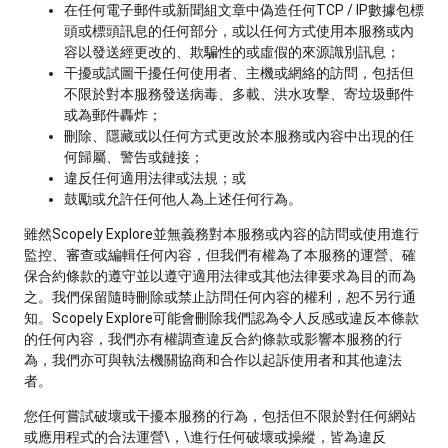
在任何電子郵件或新聞組文章中偽造任何TCP / IP數據包標
頭或標頭訊息的任何部分，或以任何方式使用本服務或內
容以發送經更改的、欺騙性的或虛假的來源識別訊息；
干擾或試圖干擾任何使用者、主機或網絡的訪問，包括但
不限於對本服務發送病毒、多載、洪水攻擊、寄垃圾郵件
或為郵件轟炸；
刪除、隱藏或以任何方式更改於本服務或內容中出現的任
何歸屬、警告或鏈接；
違反任何適用法律或法規；或
鼓勵或允許任何他人為上述任何行為。
雖然Scopely Explore並無義務對本服務或內容的訪問或使用進行
監控、審查或編輯任何內容，但我們有權為了本服務的運營、確
保合約條款的遵守並以遵守適用法律或其他法律要求為目的而為
之。我們保留隨時刪除或禁止訪問任何內容的權利，恕不另行通
知。Scopely Explore可能會刪除我們認為令人反感或違反本條款
的任何內容，我們亦有權調查違反合約條款或影響本服務的行
為，我們亦可與執法機關協商和合作以起訴使用者和其他違法
者。
您任何嘗試破壞或干擾本服務的行為，包括但不限於對任何網站
或應用程式的合法運營\，\進行任何破壞或操縱，皆為違反