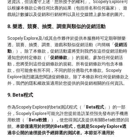
述資訊，但須遵守上述「您所授予的權利」。Scopely Explore可
以根據本條款公佈任何比賽的結果（包括排名和任何贏家）、遊
戲統計數據以及促銷和行銷材料以及社交媒體上參加者的圖片。
8. 樂透、競賽、抽獎、調查與類似的促銷活動
Scopely Explore及/或其合作夥伴於提供本服務時可定期舉辦樂
透、競賽、抽獎、調查、遊戲和類似促銷活動（均簡稱「
促銷活
動
」）。除了本條款，促銷活動還將受到我們在這些促銷活動時
通知您的特定條款（「
促銷條款
」）的規範。參加任何促銷活
動，您將受到這些促銷條款的規範。所有促銷條款均包含本條
款，但可能會有所不同，不同的部分應取代本條款。Scopely
Explore強烈建議您閱讀促銷條款。除了本條款和任何促銷條款之
外，我們的隱私權政策適用於您提供的與促銷相關的任何資訊。
9. Beta程式
作為Scopely Explore的beta測試程式（「
Beta程式
」）的一部
分，Scopely Explore可能允許您提前造訪某些預先發布的手機應
用軟體（「
Beta軟體
」），使您得測試及提供有關Beta軟體的回
饋。
本節僅適用於封閉的Beta程式，也就是Scopely Explore透
過非公開的途徑提供予經篩選的測試者。本節並不適用於