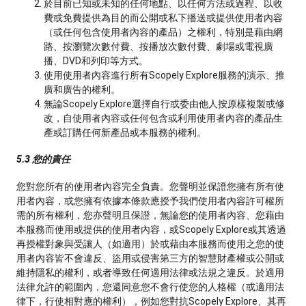
於目前已知或未知的任何地點、以任何方法或過程、以收
費或免費提供為目的而公開或私下播送或提供使用者內容
（或任何包含使用者內容的產品）之權利，特別是藉由網
路、按瀏覽次數付費、按播放次數付費、劇場或電視廣
播、DVD和列印等方式。
使用使用者內容進行所有Scopely Explore服務的演示、推
廣和廣告的權利。
無論Scopely Explore選擇自行或委由他人按原樣複製或修
改，自使用者內容或任何包含或利用使用者內容的產品生
產或訂購任何新產品或本服務的權利。
5.3 您的責任
您對您所有的使用者內容完全負責。您聲明並保證您擁有所有使
用者內容，或您擁有依據本條款應授予我們使用者內容許可權所
需的所有權利，您亦聲明且保證，無論您的使用者內容、您藉由
本服務而使用或提供的使用者內容，或Scopely Explore或其透過
再授權對象與受讓人（如適用）於或藉由本服務而使用之您的使
用者內容皆不會違反、盜用或侵害第三方的智慧財產權或公開或
維持隱私的權利，或者導致任何適用法律或法規之違反。於適用
法律允許的範圍內，您還同意您不會行使您的人格權（或適用法
律下，行使相對應的權利），例如您對抗Scopely Explore、其再