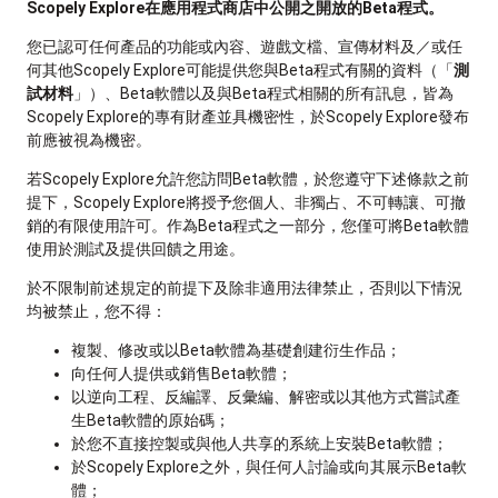
Scopely Explore在應用程式商店中公開之開放的Beta程式。
您已認可任何產品的功能或內容、遊戲文檔、宣傳材料及／或任
何其他Scopely Explore可能提供您與Beta程式有關的資料（「
測
試材料
」）、Beta軟體以及與Beta程式相關的所有訊息，皆為
Scopely Explore的專有財產並具機密性，於Scopely Explore發布
前應被視為機密。
若Scopely Explore允許您訪問Beta軟體，於您遵守下述條款之前
提下，Scopely Explore將授予您個人、非獨占、不可轉讓、可撤
銷的有限使用許可。作為Beta程式之一部分，您僅可將Beta軟體
使用於測試及提供回饋之用途。
於不限制前述規定的前提下及除非適用法律禁止，否則以下情況
均被禁止，您不得：
複製、修改或以Beta軟體為基礎創建衍生作品；
向任何人提供或銷售Beta軟體；
以逆向工程、反編譯、反彙編、解密或以其他方式嘗試產
生Beta軟體的原始碼；
於您不直接控製或與他人共享的系統上安裝Beta軟體；
於Scopely Explore之外，與任何人討論或向其展示Beta軟
體；