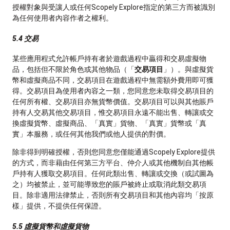
授權對象與受讓人或任何Scopely Explore指定的第三方而被識別
為任何使用者內容作者之權利。
5.4 交易
某些應用程式允許帳戶持有者於遊戲過程中贏得和交易虛擬物
品，包括但不限於角色或其他物品（「
交易項目
」）。與虛擬貨
幣和虛擬商品不同，交易項目在遊戲過程中無需額外費用即可獲
得。交易項目為使用者內容之一類，您同意您未取得交易項目的
任何所有權、交易項目亦無貨幣價值。交易項目可以與其他賬戶
持有人交易其他交易項目，惟交易項目永遠不能出售、轉讓或交
換虛擬貨幣、虛擬商品、「真實」貨物、「真實」貨幣或「真
實」本服務，或任何其他我們或他人提供的對價。
除非得到明確授權，否則您同意您僅能通過Scopely Explore提供
的方式，而非藉由任何第三方平台、仲介人或其他機制自其他帳
戶持有人獲取交易項目。任何此類出售、轉讓或交換（或試圖為
之）均被禁止，並可能導致您的賬戶被終止或取消此類交易項
目。除非適用法律禁止，否則所有交易項目和其他內容均「按原
樣」提供，不提供任何保證。
5.5 虛擬貨幣和虛擬貨物