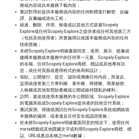
務或內容或自本服務下載內容；
嘗試對用於提供本服務或內容的任何軟體進行解密、反編
譯、反彙編或逆向工程；
繞過、刪除、停用、恢復或以其他方式規避Scopely
Explore或任何Scopely Explore之提供者或任何其他第三方
（包括其他使用者）所實施用以保護本服務或內容的任何
技術措施；
未經Scopely Explore明確書面同意，使用、展示、鏡像或
建構本服務或本服務中的任何單一元素、Scopely Explore
的名稱、任何Scopely Explore商標、標誌或其他專有訊
息，或任何頁面或應用程式的佈局和設計；
張貼、公開發行、提交、儲存或傳播任何內容，而違反、
盜用或侵害第三方專利權、著作權、商標權、商業秘密、
人格權或其他智慧財產權或公開或維持隱私的權利；
訪問，篡改或使用本服務的非公開區域、Scopely Explore
的電腦系統或Scopely Explore提供者的技術交付系統；
嘗試探測、掃描或測試任何Scopely Explore系統或網絡或
本服務的漏洞，或者違反任何安全或認證措施；
於未經Scopely Explore明確書面同意的情況下，使用任何
meta標籤或其他隱藏文字或利用Scopely Explore商標、標
誌、URL或產品名稱之meta數據；