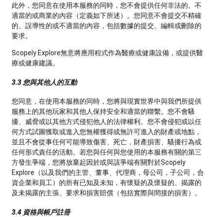
此外，您同意在使用本服務的同時，您不會提供任何非法的、不
適當的或商業的內容（定義如下所述）。您同意不會提交不精確
的、誤導性的或不適當的內容，包括數據的提交、編輯或刪除的
要求。
Scopely Explore無意將應用程式作為醫療或健康設備，或提供醫
療或健康建議。
3.3 您與其他人的互動
您同意，在使用本服務的同時，您將與現實世界中與我們所提供
服務上的其他玩家和其他人保持安全和適當的聯繫。您不會騷
擾、威脅或以其他方式侵犯他人的法律權利。您不會侵犯或以任
何方式試圖獲取或進入您無權獲得或無許可進入的財產或地點，
並且不會從事任何可能導致傷害、死亡，財產損害、騷擾行為或
任何形式責任的活動。若您與任何與您使用的本服務有關的第三
方發生爭端，您將放棄起因於或與該爭端有關對於Scopely
Explore（以及我們的主管、董事、代理商，母公司，子公司，合
資企業和員工）的所有已知及未知，有懷疑的及懷疑的、揭露的
及未揭露的主張、要求和損害賠償（包括實際與間接的損害）。
3.4 資格與帳戶註冊