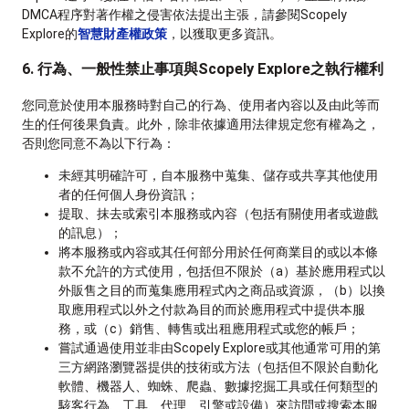
DMCA程序對著作權之侵害依法提出主張，請參閱Scopely
Explore的
智慧財產權政策
，以獲取更多資訊。
6. 行為、一般性禁止事項與Scopely Explore之執行權利
您同意於使用本服務時對自己的行為、使用者內容以及由此等而
生的任何後果負責。此外，除非依據適用法律規定您有權為之，
否則您同意不為以下行為：
未經其明確許可，自本服務中蒐集、儲存或共享其他使用
者的任何個人身份資訊；
提取、抹去或索引本服務或內容（包括有關使用者或遊戲
的訊息）；
將本服務或內容或其任何部分用於任何商業目的或以本條
款不允許的方式使用，包括但不限於（a）基於應用程式以
外販售之目的而蒐集應用程式內之商品或資源，（b）以換
取應用程式以外之付款為目的而於應用程式中提供本服
務，或（c）銷售、轉售或出租應用程式或您的帳戶；
嘗試通過使用並非由Scopely Explore或其他通常可用的第
三方網路瀏覽器提供的技術或方法（包括但不限於自動化
軟體、機器人、蜘蛛、爬蟲、數據挖掘工具或任何類型的
駭客行為、工具、代理、引擎或設備）來訪問或搜索本服