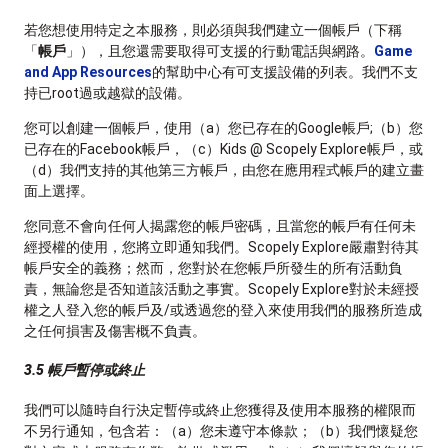
若您想使用特定之本服務，則必須與我們建立一個帳戶（下稱
「
帳戶
」），且您還需要取得可支援的行動電話與網路。
Game
and App Resources
的幫助中心有可支援設備的列表。我們不支
持已root過或越獄的設備。
您可以創建一個帳戶，使用（a）您已存在的Google帳戶;（b）您
已存在的Facebook帳戶，（c）Kids @ Scopely Explore帳戶，或
（d）我們支持的其他第三方帳戶，由您在應用程式帳戶的建立畫
面上選擇。
您同意不會向任何人揭露您的帳戶密碼，且當您的帳戶有任何未
經授權的使用，您將立即通知我們。Scopely Explore嚴肅對待其
帳戶安全的義務；然而，您對於在您帳戶所發生的所有活動負
責，無論您是否知道該活動之事實。Scopely Explore對於未經授
權之人登入您的帳戶及/或透過您的登入來使用我們的服務所造成
之任何損害及傷害概不負責。
3.5 帳戶暫停或終止
我們可以隨時自行決定暫停或終止您獲得及使用本服務的權限而
不另行通知，包含若：（a）您未遵守本條款；（b）我們懷疑您