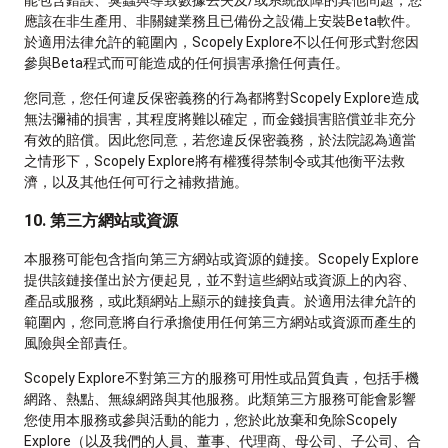
應該在非生產用、非關鍵業務且已備份之設備上安裝Beta軟件。
於適用法律允許的範圍內，Scopely Explore不以任何形式對您因
參與Beta程式而可能造成的任何損害承擔任何責任。
您同意，您任何違反保密義務的行為都將對Scopely Explore造成
無法彌補的損害，其程度將難以確定，而金錢損害賠償並非充分
有效的賠償。因此您同意，若您違反保密義務，於法院認為適當
之情形下，Scopely Explore將有權獲得禁制令或其他衡平法救
濟，以及其他任何可行之補救措施。
10. 第三方網站或資源
本服務可能包含指向第三方網站或資源的鏈接。Scopely Explore
提供該鏈接僅出於方便起見，並不對這些網站或資源上的內容、
產品或服務，或此類網站上顯示的鏈接負責。於適用法律允許的
範圍內，您同意將自行承擔使用任何第三方網站或資源而產生的
風險與全部責任。
Scopely Explore不對第三方的服務可用性或品質負責，包括手機
網路、熱點、無線網路與其他服務。此類第三方服務可能會影響
您使用本服務或參與活動的能力，您於此放棄和免除Scopely
Explore（以及我們的人員、董事、代理商、母公司、子公司、合