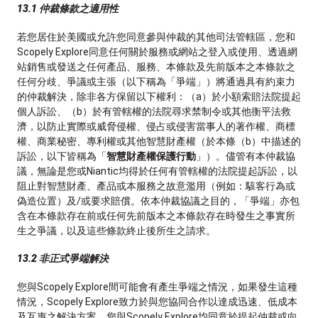
13.1 仲裁條款之適用性
若您居住於美國或允許您同意參與仲裁的其他司法管轄區，您和
Scopely Explore同意任何關於服務或網站之登入或使用、透過網
站銷售或發送之任何產品、服務、本條款及先前版本之本條款之
任何分歧、爭議或主張（以下稱為「爭端」）將通過具有約束力
的仲裁解決，除非各方保留以下權利：（a）於小額索賠法院提起
個人訴訟、（b）於有管轄權的法院尋求禁制令或其他衡平法救
濟，以防止實際或威脅侵權、侵占或侵害當事人的著作權、商標
權、商業秘密、專利權或其他智慧財產權（於本條（b）中描述的
訴訟，以下皆稱為「
智慧財產權保護行動
」）。儘管有本仲裁協
議，無論是您或Niantic均得於任何有管轄權的法院提起訴訟，以
阻止對智慧財產、產品或本服務之故意濫用（例如：駭客行為或
偽造位置）及/或要求賠償。依本仲裁協議之目的，「爭端」亦包
含在本條款存在前或任何先前版本之本條款存在時發生之事實所
生之爭議，以及這些條款終止後所生之請求。
13.2 非正式爭端解決
您與Scopely Explore間可能會有產生爭端之情況，如果發生這種
情況，Scopely Explore致力於與您協同合作以達成迅速、低成本
及互惠之解決方案。您與Scopely Explore均同意於提起仲裁或向