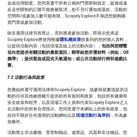
金或信用額度。您同意遵守所有公佈的門票限制規定，超過或違
反這些限制的訂購可能會被取消，恕不另行通知或退款。活動的
空間和/或參加人數可能有限，Scopely Explore不保證您能夠購
買門票或參加活動。
除非適用法律另有禁止，否則透過參加活動，即表示您承認
Scopely Explore將使用根據
隱私權政策
收集到的您的個人資料，
以提供活動內容（包括現場及線上的活動內容），
包括與您聯繫
並向您提供有關活動的最新資訊；郵寄給您所需材料（例如：QR
腕帶）；提供緊急或惡劣天氣通知；或公共活動排行榜和遊戲比
賽。
7.2 活動行為和政策
您應始終遵守適用法律和Scopely Explore、或參與規畫或提供活
動的任何其他被授權方提供的所有規則和政策，包括所有健康和
安全政策和程序，以及現場工作人員和代表Scopely Explore之人
在活動中的所有合理指示。您同意遵守本網站上的所有政策，包
括但不限於任何適用的活動網站以及
現場活動行為準則
，作為參
加條件。
活動禁止非法藥物、受管制物品、違禁品、武器和非法物品。您