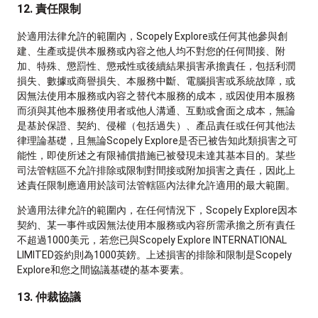
12. 責任限制
於適用法律允許的範圍內，Scopely Explore或任何其他參與創
建、生產或提供本服務或內容之他人均不對您的任何間接、附
加、特殊、懲罰性、懲戒性或後續結果損害承擔責任，包括利潤
損失、數據或商譽損失、本服務中斷、電腦損害或系統故障，或
因無法使用本服務或內容之替代本服務的成本，或因使用本服務
而須與其他本服務使用者或他人溝通、互動或會面之成本，無論
是基於保證、契約、侵權（包括過失）、產品責任或任何其他法
律理論基礎，且無論Scopely Explore是否已被告知此類損害之可
能性，即使所述之有限補償措施已被發現未達其基本目的。某些
司法管轄區不允許排除或限制對間接或附加損害之責任，因此上
述責任限制應適用於該司法管轄區內法律允許適用的最大範圍。
於適用法律允許的範圍內，在任何情況下，Scopely Explore因本
契約、某一事件或因無法使用本服務或內容所需承擔之所有責任
不超過1000美元，若您已與Scopely Explore INTERNATIONAL
LIMITED簽約則為1000英鎊。上述損害的排除和限制是Scopely
Explore和您之間協議基礎的基本要素。
13. 仲裁協議