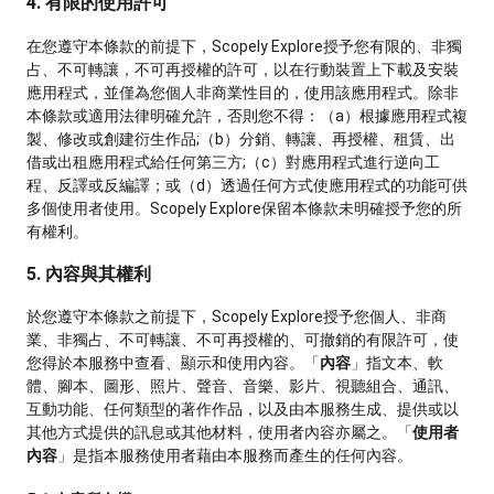
4. 有限的使用許可
在您遵守本條款的前提下，Scopely Explore授予您有限的、非獨
占、不可轉讓，不可再授權的許可，以在行動裝置上下載及安裝
應用程式，並僅為您個人非商業性目的，使用該應用程式。除非
本條款或適用法律明確允許，否則您不得：（a）根據應用程式複
製、修改或創建衍生作品;（b）分銷、轉讓、再授權、租賃、出
借或出租應用程式給任何第三方;（c）對應用程式進行逆向工
程、反譯或反編譯；或（d）透過任何方式使應用程式的功能可供
多個使用者使用。Scopely Explore保留本條款未明確授予您的所
有權利。
5. 內容與其權利
於您遵守本條款之前提下，Scopely Explore授予您個人、非商
業、非獨占、不可轉讓、不可再授權的、可撤銷的有限許可，使
您得於本服務中查看、顯示和使用內容。「
內容
」指文本、軟
體、腳本、圖形、照片、聲音、音樂、影片、視聽組合、通訊、
互動功能、任何類型的著作作品，以及由本服務生成、提供或以
其他方式提供的訊息或其他材料，使用者內容亦屬之。「
使用者
內容
」是指本服務使用者藉由本服務而產生的任何內容。