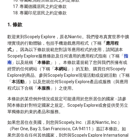
專屬德國居民之約定條款
專屬印尼居民之約定條款
1. 條款
歡迎來到Scopely Explore，原名Niantic。我們發布真實世界中擴
增實境的行動體驗，包括手機遊戲應用程式（下稱
「應用程
式」
。因為以下條款規範您對該等應用程式的使用，請閱讀本
Scopely Explore服務條款及任何適用的應用程式指南（下稱「
指
南
」以及統稱「
本條款
」）。本條款還規範了您與我們所擁有或
經營的任何網站（下稱「
本網站
」）的互動、購買任何Scopely
Explore的商品、參與Scopely Explore現場活動或促銷活動（下稱
「
本活動
」）以及您就任何Scopely Explore產品或服務（與應用
程式以下合稱「
本服務
」）之使用。
本條款的某些例外情況或規定可能適用於您所居住的國家 - 請參
閱本條款針對特定國家之規定。Scopely Explore或會提供受另立
單獨條款約束的產品和服務。
如果您居住在美國，則您與Scopely, Inc.（原名Niantic, Inc.）
（Pier One, Bay 3, San Francisco, CA 94111.）簽訂本條款。如
果您居住在任何其他國家，則您與Scopely Explore International