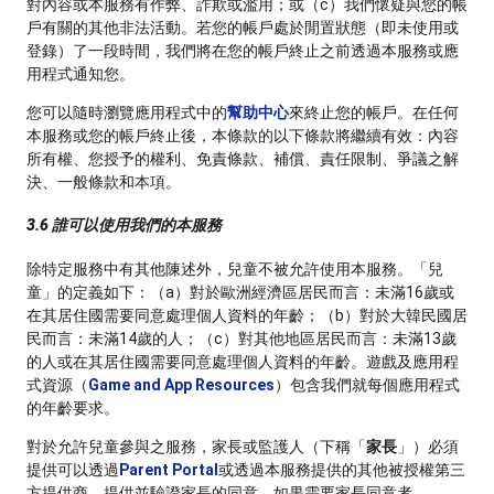
對內容或本服務有作弊、詐欺或濫用；或（c）我們懷疑與您的帳
戶有關的其他非法活動。若您的帳戶處於閒置狀態（即未使用或
登錄）了一段時間，我們將在您的帳戶終止之前透過本服務或應
用程式通知您。
您可以隨時瀏覽應用程式中的
幫助中心
來終止您的帳戶。在任何
本服務或您的帳戶終止後，本條款的以下條款將繼續有效：內容
所有權、您授予的權利、免責條款、補償、責任限制、爭議之解
決、一般條款和本項。
3.6 誰可以使用我們的本服務
除特定服務中有其他陳述外，兒童不被允許使用本服務。「兒
童」的定義如下：（a）對於歐洲經濟區居民而言：未滿16歲或
在其居住國需要同意處理個人資料的年齡；（b）對於大韓民國居
民而言：未滿14歲的人；（c）對其他地區居民而言：未滿13歲
的人或在其居住國需要同意處理個人資料的年齡。遊戲及應用程
式資源（
Game and App Resources
）包含我們就每個應用程式
的年齡要求。
對於允許兒童參與之服務，家長或監護人（下稱「
家長
」）必須
提供可以透過
Parent Portal
或透過本服務提供的其他被授權第三
方提供商，提供並驗證家長的同意。如果需要家長同意者，