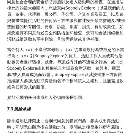
同意配合合理的安全預防措施以及進入活動時的檢查。在適用法
律允許的最大範圍內，您放棄向Scopely Explore（以及我們的人
員、董事、代理商、母公司、子公司、合資企業及員工）以及參
與規畫或提供活動的任何第三方主張與前述安全預防措施及/或檢
查關聯的所有賠償、要求、訴訟、損害、損失、費用或責任。如
果您選擇不同意前述安全預防措施和檢查，您可能會被拒絕參加
活動或從活動名單中刪除，且無需退款或其他補償。
當任何人（a）不遵守本條款；（b）從事違規行為或故意的不當
行為；（c）對Scopely Explore的員工、活動工作人員或其他活
動參與者進行騷擾、威脅、辱罵或有其他不適當之行為；或（d）
Scopely Explore或其授權第三方認為會對活動、參與者、觀眾
和/或人員造成負面影響，Scopely Explore及其授權第三方保留
拒絕該人參加活動或從活動名單中刪除該人之權利，且無需退款
或為任何形式的賠償。
參加活動的任何未成年人必須由家長陪同。
7.3 風險承擔
除非適用法律禁止，否則您同意於購買門票、參與或出席活動
時，即明示自願承擔在活動之前、期間或之後發生的所有風險，